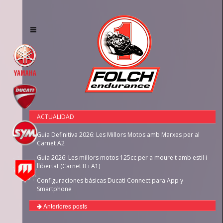
Toggle
navigation
ACTUALIDAD
Guia Definitiva 2026: Les Millors Motos amb Marxes per al
Carnet A2
Guia 2026: Les millors motos 125cc per a moure't amb estil i
llibertat (Carnet B i A1)
Configuraciones básicas Ducati Connect para App y
Smartphone
Anteriores posts