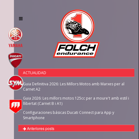
Toggle
navigation
ACTUALIDAD
Guia Definitiva 2026: Les Millors Motos amb Marxes per al
Carnet A2
Guia 2026: Les millors motos 125cc per a moure't amb estil i
llibertat (Carnet B i A1)
Configuraciones básicas Ducati Connect para App y
Smartphone
Anteriores posts