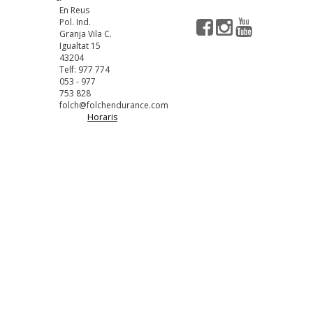
En Reus
Pol. Ind.
Granja Vila C.
Igualtat 15
43204
Telf: 977 774
053 - 977
753 828
folch@folchendurance.com
Horaris