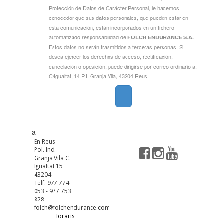
Protección de Datos de Carácter Personal, le hacemos
conocedor que sus datos personales, que pueden estar en
esta comunicación, están incorporados en un fichero
automatizado responsabilidad de
FOLCH ENDURANCE S.A.
Estos datos no serán trasmitidos a terceras personas. Si
desea ejercer los derechos de acceso, rectificación,
cancelación o oposición, puede dirigirse por correo ordinario a:
C/Igualtat, 14 P.I. Granja Vila, 43204 Reus
a
En Reus
Pol. Ind.
Granja Vila C.
Igualtat 15
43204
Telf: 977 774
053 - 977 753
828
folch@folchendurance.com
Horaris