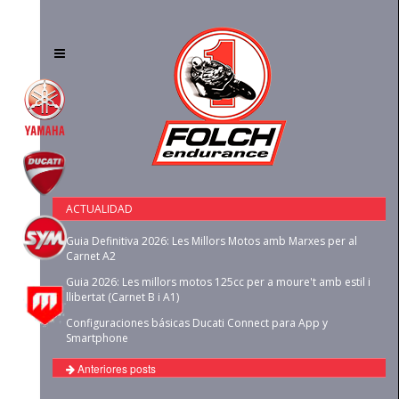
Toggle
navigation
ACTUALIDAD
Guia Definitiva 2026: Les Millors Motos amb Marxes per al
Carnet A2
Guia 2026: Les millors motos 125cc per a moure't amb estil i
llibertat (Carnet B i A1)
Configuraciones básicas Ducati Connect para App y
Smartphone
Anteriores posts