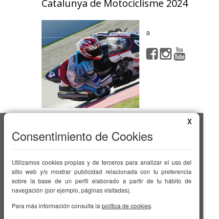
Catalunya de Motociclisme 2024
a
X
En Reus
Pol. Ind.
Consentimiento de Cookies
Granja Vila C.
Igualtat 15
43204
Utilizamos cookies propias y de terceros para analizar el uso del
Telf: 977 774
sitio web y/o mostrar publicidad relacionada con tu preferencia
053 - 977 753
828
sobre la base de un perfil elaborado a partir de tu hábito de
folch@folchendurance.com
navegación (por ejemplo, páginas visitadas).
Horaris
Para más información consulta la
política de cookies
.